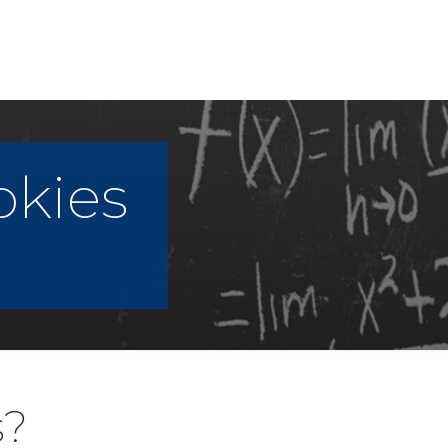
okies
s?